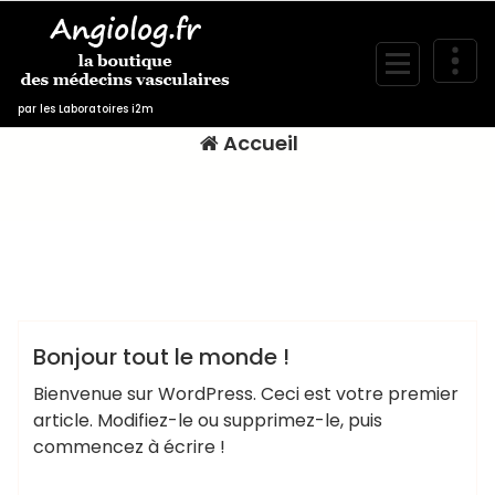
Aller
au
contenu
Blog
par les Laboratoires i2m
Accueil
lynksone
Non classé
Bonjour tout le monde !
Bienvenue sur WordPress. Ceci est votre premier
article. Modifiez-le ou supprimez-le, puis
commencez à écrire !