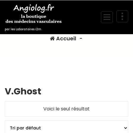
Aller
au
contenu
V.Ghost
par les Laboratoires i2m
Accueil
-
V.Ghost
Voici le seul résultat